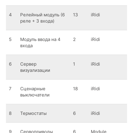
4
Релейный модуль (6
13
iRidi
реле + 3 входа)
5
Модуль ввода на 4
2
iRidi
входа
6
Сервер
1
iRidi
визуализации
7
Сценарные
18
iRidi
выключатели
8
Термостаты
6
iRidi
9
Сервоприводы
6
Module